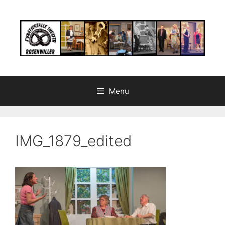
Aller
au
contenu
Menu
IMG_1879_edited