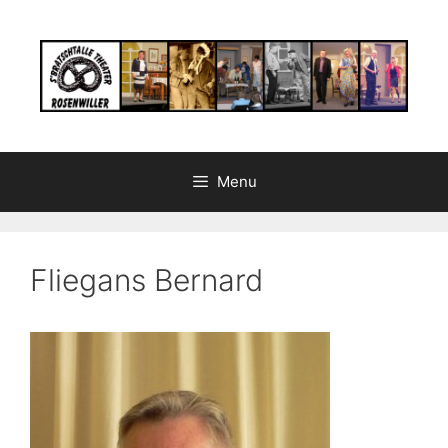
Aller
au
contenu
Menu
Fliegans Bernard